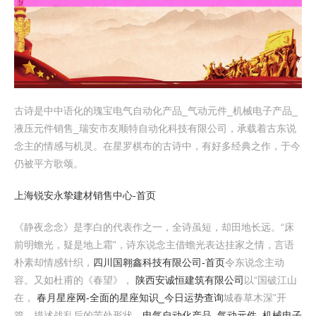
古诗是中中语化的瑰宝电气自动化产品_气动元件_机械电子产品_
液压元件销售_瑞安市友顺特自动化科技有限公司，承载着古东说
念主的情感与机灵。在星罗棋布的古诗中，有好多经典之作，于今
仍被平方歌颂。
上海锐安永挚建材销售中心-首页
《静夜念念》是李白的代表作之一，全诗虽短，却田地长远。“床
前明蟾光，疑是地上霜”，诗东说念主借蟾光表达挂家之情，言语
朴素却情感针织，
四川国翱鑫科技有限公司-首页
令东说念主动
容。又如杜甫的《春望》，
陕西安诚恒建筑有限公司
以“国破江山
在，
春月星座网-全面的星座知识_今日运势查询
城春草木深”开
篇，描述战乱后的苦处形状，
电气自动化产品_气动元件_机械电子