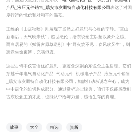
产品_液压元件销售_瑞安市友顺特自动化科技有限公司
表达了对国
度行运的忧虑和对和平的渴慕。
王维的《山居秋暝》则展现了当然之好意思与心灵的宁静。“空山
新雨后，天气晚来秋”，超世绝伦，给东说念主以超以象外之感。
而白居易的《赋得古原草送别》中“野火烧不尽，春风吹又生”，则
寓意生命束缚，充满但愿。
这些古诗不仅言语优好意思，更蕴含深刻的东说念主生哲理。它们
穿越千年电气自动化产品_气动元件_机械电子产品_液压元件销售
_瑞安市友顺特自动化科技有限公司，如故打动东说念主心，成为
中中语化的迫切构成部分。通过赏析这些经典，咱们不仅能感受到
古东说念主的才思，也能从中给与力量，感悟生存的真理。
故事
大全
精选
赏析